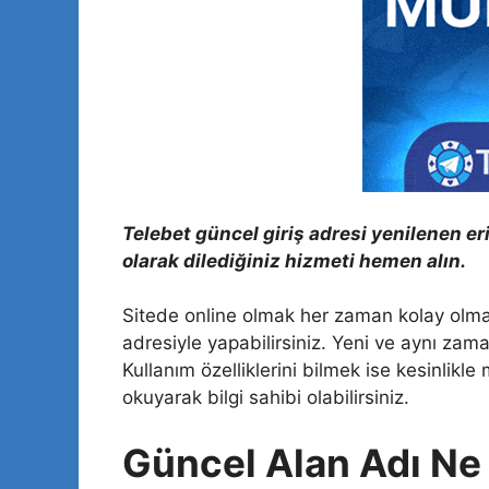
Telebet güncel giriş adresi yenilenen er
olarak dilediğiniz hizmeti hemen alın.
Sitede online olmak her zaman kolay olma
adresiyle yapabilirsiniz. Yeni ve aynı zam
Kullanım özelliklerini bilmek ise kesinli
okuyarak bilgi sahibi olabilirsiniz.
Güncel Alan Adı Ne