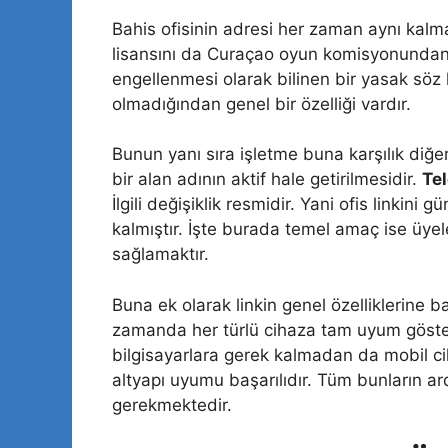
Bahis ofisinin adresi her zaman aynı kalm
lisansını da Curaçao oyun komisyonundan 
engellenmesi olarak bilinen bir yasak söz
olmadığından genel bir özelliği vardır.
Bunun yanı sıra işletme buna karşılık diğ
bir alan adının aktif hale getirilmesidir.
Tel
İlgili değişiklik resmidir. Yani ofis linki
kalmıştır. İşte burada temel amaç ise üyel
sağlamaktır.
Buna ek olarak linkin genel özelliklerine b
zamanda her türlü cihaza tam uyum göster
bilgisayarlara gerek kalmadan da mobil ciha
altyapı uyumu başarılıdır. Tüm bunların a
gerekmektedir.