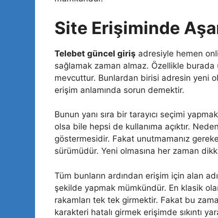
Site Erişiminde Aşa
Telebet güncel giriş
adresiyle hemen onli
sağlamak zaman almaz. Özellikle burada
mevcuttur. Bunlardan birisi adresin yeni o
erişim anlamında sorun demektir.
Bunun yanı sıra bir tarayıcı seçimi yapmak
olsa bile hepsi de kullanıma açıktır. Nede
göstermesidir. Fakat unutmamanız gereken
sürümüdür. Yeni olmasına her zaman dikka
Tüm bunların ardından erişim için alan ad
şekilde yapmak mümkündür. En klasik olan
rakamları tek tek girmektir. Fakat bu zama
karakteri hatalı girmek erişimde sıkıntı yara