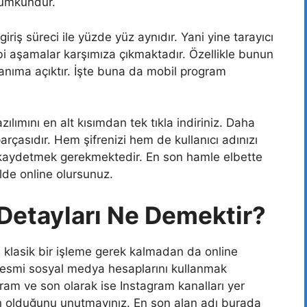
mümkündür.
iriş süreci ile yüzde yüz aynıdır. Yani yine tarayıcı
bi aşamalar karşımıza çıkmaktadır. Özellikle bunun
lanıma açıktır. İşte buna da mobil program
lımını en alt kısımdan tek tıkla indiriniz. Daha
çasıdır. Hem şifrenizi hem de kullanıcı adınızı
ı kaydetmek gerekmektedir. En son hamle elbette
ilde online olursunuz.
i Detayları Ne Demektir?
 klasik bir işleme gerek kalmadan da online
ın resmi sosyal medya hesaplarını kullanmak
ram ve son olarak ise Instagram kanalları yer
ın olduğunu unutmayınız. En son alan adı burada