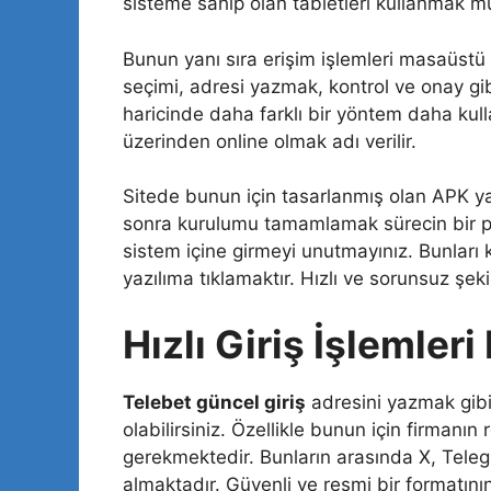
sisteme sahip olan tabletleri kullanmak 
Bunun yanı sıra erişim işlemleri masaüstü g
seçimi, adresi yazmak, kontrol ve onay gi
haricinde daha farklı bir yöntem daha kul
üzerinden online olmak adı verilir.
Sitede bunun için tasarlanmış olan APK yazı
sonra kurulumu tamamlamak sürecin bir par
sistem içine girmeyi unutmayınız. Bunlar
yazılıma tıklamaktır. Hızlı ve sorunsuz şek
Hızlı Giriş İşlemler
Telebet güncel giriş
adresini yazmak gibi
olabilirsiniz. Özellikle bunun için firman
gerekmektedir. Bunların arasında X, Teleg
almaktadır. Güvenli ve resmi bir formatın