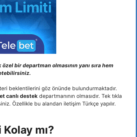
k özel bir departman olmasının yanı sıra hem
tebilirsiniz.
teri beklentilerini göz önünde bulundurmaktadır.
et canlı destek
departmanının olmasıdır. Tek tıkla
niz. Özellikle bu alandan iletişim Türkçe yapılır.
i Kolay mı?