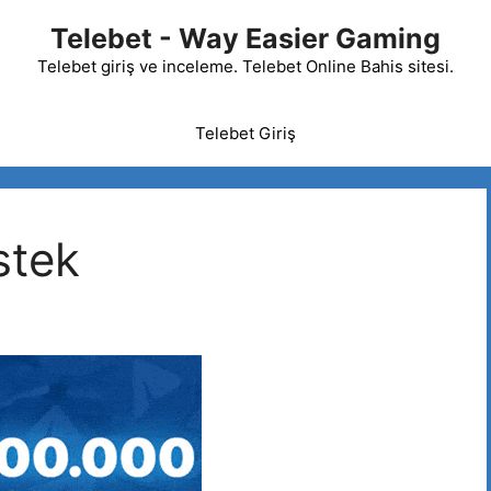
Telebet - Way Easier Gaming
Telebet giriş ve inceleme. Telebet Online Bahis sitesi.
Telebet Giriş
stek