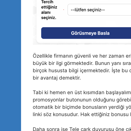
Özellikle firmanın güvenli ve her zaman e
büyük bir ilgi görmektedir. Bunun yanı sı
birçok hususta bilgi içermektedir. İşte bu d
bir avantaj demektir.
Tabi ki hemen en üst kısımdan başlayalım.
promosyonlar butonunun olduğunu görebilirs
otomatik bir biçimde bonusların yerdiği y
linki söz konusudur. Hak ettiğiniz bonusu
Daha sonra ise Tele çark duyurusu öne çıkm