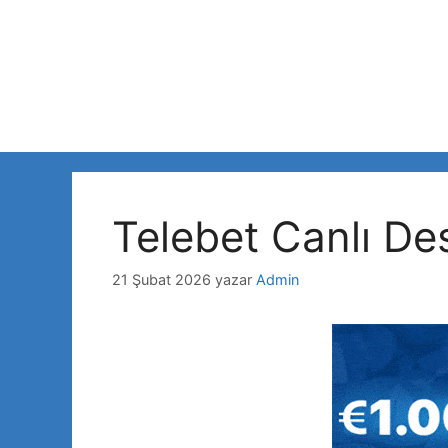
İçeriğe
atla
Telebet Canlı De
21 Şubat 2026
yazar
Admin