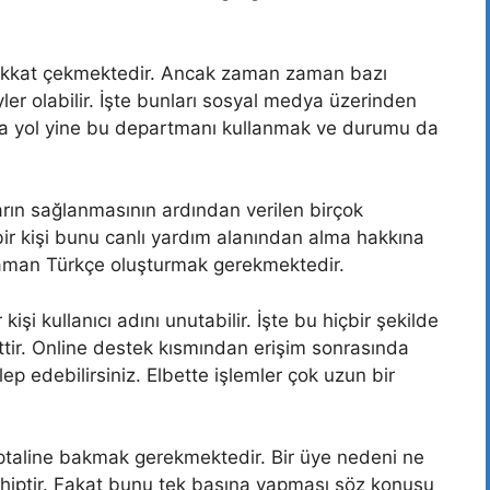
 dikkat çekmektedir. Ancak zaman zaman bazı
ler olabilir. İşte bunları sosyal medya üzerinden
lıca yol yine bu departmanı kullanmak ve durumu da
arın sağlanmasının ardından verilen birçok
r kişi bunu canlı yardım alanından alma hakkına
er zaman Türkçe oluşturmak gerekmektedir.
işi kullanıcı adını unutabilir. İşte bu hiçbir şekilde
ir. Online destek kısmından erişim sonrasında
alep edebilirsiniz. Elbette işlemler çok uzun bir
 iptaline bakmak gerekmektedir. Bir üye nedeni ne
hiptir. Fakat bunu tek başına yapması söz konusu