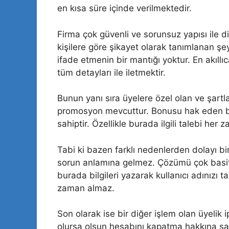
en kısa süre içinde verilmektedir.
Firma çok güvenli ve sorunsuz yapısı ile
kişilere göre şikayet olarak tanımlanan şey
ifade etmenin bir mantığı yoktur. En akıl
tüm detayları ile iletmektir.
Bunun yanı sıra üyelere özel olan ve şartl
promosyon mevcuttur. Bonusu hak eden bi
sahiptir. Özellikle burada ilgili talebi h
Tabi ki bazen farklı nedenlerden dolayı bir k
sorun anlamına gelmez. Çözümü çok basitt
burada bilgileri yazarak kullanıcı adınızı t
zaman almaz.
Son olarak ise bir diğer işlem olan üyelik
olursa olsun hesabını kapatma hakkına sa