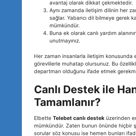
avantaj olarak dikkat çekmektedir.
Aynı zamanda iletişim dilinin her z
sağlar. Yabancı dil bilmeye gerek
mümkündür.
Buna ek olarak canlı yardım alanın
unutmayınız.
Her zaman insanlarla iletişim konusunda eği
görevlilerle muhatap olursunuz. Bu özellikl
departman olduğunu ifade etmek gerekme
Canlı Destek ile Han
Tamamlanır?
Elbette
Telebet canlı destek
üzerinden er
mümkündür. Zaten bunun önünde hiçbir şeki
sorular söz konusu ise hemen bunları ifade e