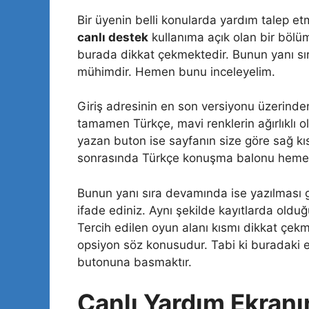
Bir üyenin belli konularda yardım talep et
canlı destek
kullanıma açık olan bir bölümd
burada dikkat çekmektedir. Bunun yanı sıra
mühimdir. Hemen bunu inceleyelim.
Giriş adresinin en son versiyonu üzerinde
tamamen Türkçe, mavi renklerin ağırlıklı ol
yazan buton ise sayfanın size göre sağ kı
sonrasında Türkçe konuşma balonu hemen 
Bunun yanı sıra devamında ise yazılması ger
ifade ediniz. Aynı şekilde kayıtlarda oldu
Tercih edilen oyun alanı kısmı dikkat çekm
opsiyon söz konusudur. Tabi ki buradaki
butonuna basmaktır.
Canlı Yardım Ekranı