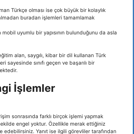
aman Türkçe olması ise çok büyük bir kolaylık
 kalmadan buradan işlemleri tamamlamak
ın mobil uyumlu bir yapısının bulunduğunu da asla
tim alan, saygılı, kibar bir dil kullanan Türk
eri sayesinde sınıfı geçen ve başarılı bir
ktedir.
gi İşlemler
işim sonrasında farklı birçok işlemi yapmak
lde engel yoktur. Özellikle merak ettiğiniz
debilirsiniz. Yanıt ise ilgili görevliler tarafından