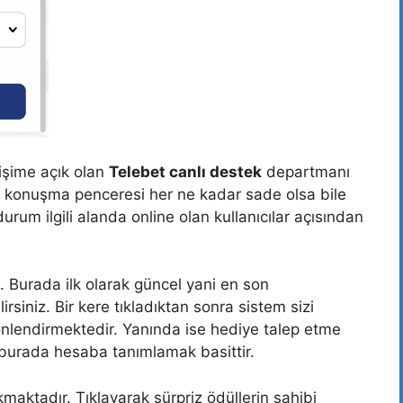
rişime açık olan
Telebet canlı destek
departmanı
ra konuşma penceresi her ne kadar sade olsa bile
urum ilgili alanda online olan kullanıcılar açısından
 Burada ilk olarak güncel yani en son
iniz. Bir kere tıkladıktan sonra sistem sizi
önlendirmektedir. Yanında ise hediye talep etme
 burada hesaba tanımlamak basittir.
aktadır. Tıklayarak sürpriz ödüllerin sahibi