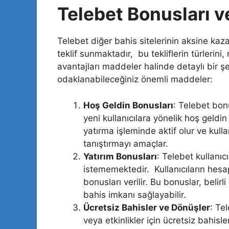
Telebet Bonusları 
Telebet diğer bahis sitelerinin aksine ka
teklif sunmaktadır, bu tekliflerin türlerini,
avantajları maddeler halinde detaylı bir ş
odaklanabileceğiniz önemli maddeler:
Hoş Geldin Bonusları
: Telebet bonu
yeni kullanıcılara yönelik hoş geldin
yatırma işleminde aktif olur ve kull
tanıştırmayı amaçlar.
Yatırım Bonusları
: Telebet kullanıc
istememektedir. Kullanıcıların hesap
bonusları verilir. Bu bonuslar, belirl
bahis imkanı sağlayabilir.
Ücretsiz Bahisler ve Dönüşler
: Te
veya etkinlikler için ücretsiz bahis