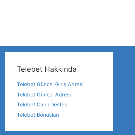
Telebet Hakkında
Telebet Güncel Giriş Adresi
Telebet Güncel Adresi
Telebet Canlı Destek
Telebet Bonusları