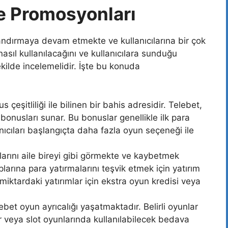
ve Promosyonları
zandırmaya devam etmekte ve kullanıcılarına bir çok
 nasıl kullanılacağını ve kullanıcılara sunduğu
ekilde incelemelidir. İşte bu konuda
s çeşitliliği ile bilinen bir bahis adresidir. Telebet,
 bonusları sunar. Bu bonuslar genellikle ilk para
anıcıları başlangıçta daha fazla oyun seçeneği ile
ılarını aile bireyi gibi görmekte ve kaybetmek
larına para yatırmalarını teşvik etmek için yatırım
i miktardaki yatırımlar için ekstra oyun kredisi veya
lebet oyun ayrıcalığı yaşatmaktadır. Belirli oyunlar
ler veya slot oyunlarında kullanılabilecek bedava