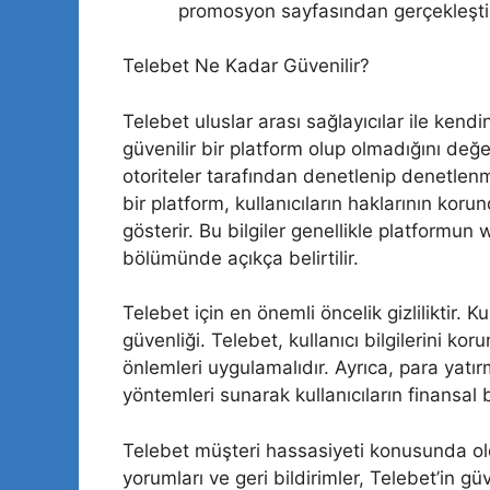
promosyon sayfasından gerçekleştiri
Telebet Ne Kadar Güvenilir?
Telebet uluslar arası sağlayıcılar ile kend
güvenilir bir platform olup olmadığını değe
otoriteler tarafından denetlenip denetlen
bir platform, kullanıcıların haklarının kor
gösterir. Bu bilgiler genellikle platformun
bölümünde açıkça belirtilir.
Telebet için en önemli öncelik gizliliktir. K
güvenliği. Telebet, kullanıcı bilgilerini kor
önlemleri uygulamalıdır. Ayrıca, para yat
yöntemleri sunarak kullanıcıların finansal b
Telebet müşteri hassasiyeti konusunda oldu
yorumları ve geri bildirimler, Telebet’in gü