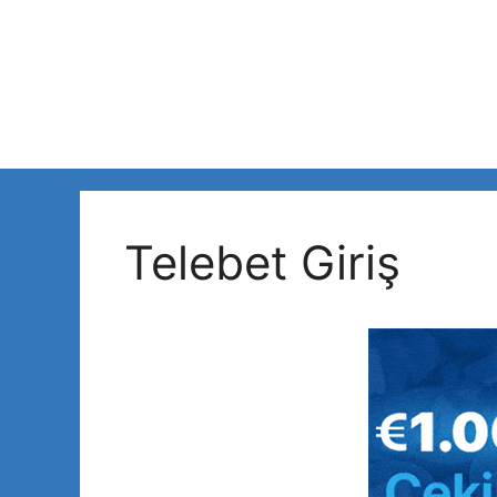
İçeriğe
atla
Telebet Giriş