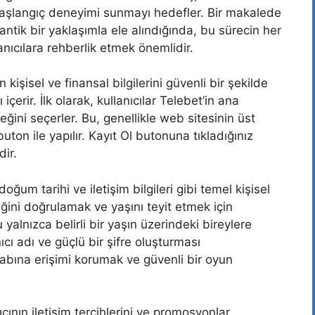
 başlangıç deneyimi sunmayı hedefler. Bir makalede
antik bir yaklaşımla ele alındığında, bu sürecin her
nıcılara rehberlik etmek önemlidir.
n kişisel ve finansal bilgilerini güvenli bir şekilde
çerir. İlk olarak, kullanıcılar Telebet’in ana
ğini seçerler. Bu, genellikle web sitesinin üst
ton ile yapılır. Kayıt Ol butonuna tıkladığınız
dir.
oğum tarihi ve iletişim bilgileri gibi temel kişisel
imliğini doğrulamak ve yaşını teyit etmek için
yalnızca belirli bir yaşın üzerindeki bireylere
anıcı adı ve güçlü bir şifre oluşturması
esabına erişimi korumak ve güvenli bir oyun
cının iletişim tercihlerini ve promosyonlar